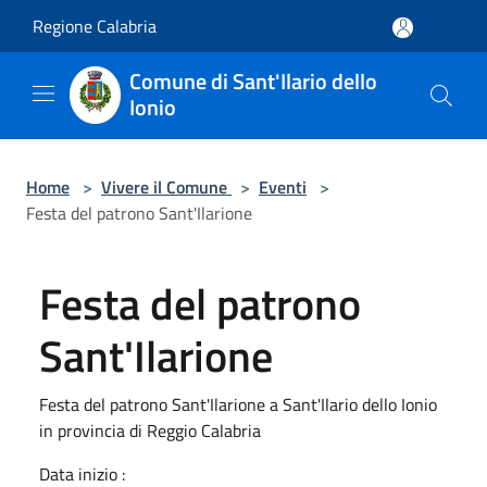
Salta al contenuto principale
Regione Calabria
Comune di Sant'Ilario dello
Ionio
Home
>
Vivere il Comune
>
Eventi
>
Festa del patrono Sant'Ilarione
Festa del patrono
Sant'Ilarione
Festa del patrono Sant'Ilarione a Sant'Ilario dello Ionio
in provincia di Reggio Calabria
Data inizio :