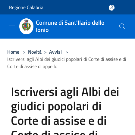
Salta al contenuto principale
Regione Calabria
Comune di Sant'Ilario dello
Ionio
Home
>
Novità
>
Avvisi
>
Iscriversi agli Albi dei giudici popolari di Corte di assise e di
Corte di assise di appello
Iscriversi agli Albi dei
giudici popolari di
Corte di assise e di
Corte di assise di