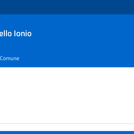
ello Ionio
il Comune
e