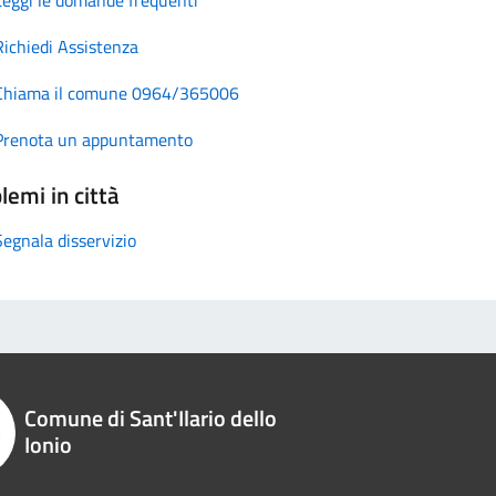
Richiedi Assistenza
Chiama il comune 0964/365006
Prenota un appuntamento
lemi in città
Segnala disservizio
Comune di Sant'Ilario dello
Ionio