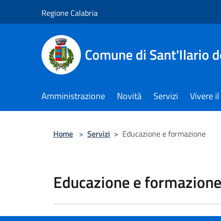
Salta al contenuto principale
Regione Calabria
Comune di Sant'Ilario d
Amministrazione
Novità
Servizi
Vivere 
Home
>
Servizi
>
Educazione e formazione
Educazione e formazion