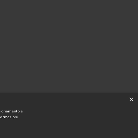
×
nzionamento e
nformazioni