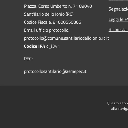
Piazza: Corso Umberto n. 71 89040
Segnalazi
Sant'Ilario dello Ionio (RC)
Leggi le 
Codice Fiscale: 81000550806
Richiesta
Email ufficio protocollo:
protocollo@comune.santilariodelloionio.rc.it
Codice IPA
c_i341
PEC:
protocollosantilario@asmepec.it
Centralino Unico: 0964/365006 - Fax:
0964/365412
Questo sito 
alla navig