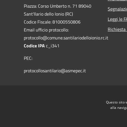
Piazza: Corso Umberto n. 71 89040
Segnalazi
Sant'Ilario dello Ionio (RC)
Leggi le 
Codice Fiscale: 81000550806
Richiesta
Email ufficio protocollo:
protocollo@comune.santilariodelloionio.rc.it
Codice IPA
c_i341
PEC:
protocollosantilario@asmepec.it
Centralino Unico: 0964/365006 - Fax:
0964/365412
Questo sito 
alla navig