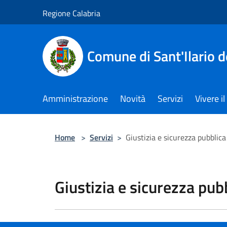
Salta al contenuto principale
Regione Calabria
Comune di Sant'Ilario d
Amministrazione
Novità
Servizi
Vivere 
Home
>
Servizi
>
Giustizia e sicurezza pubblica
Giustizia e sicurezza pub