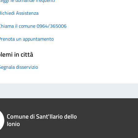
Richiedi Assistenza
Chiama il comune 0964/365006
Prenota un appuntamento
lemi in città
Segnala disservizio
Comune di Sant'Ilario dello
Ionio