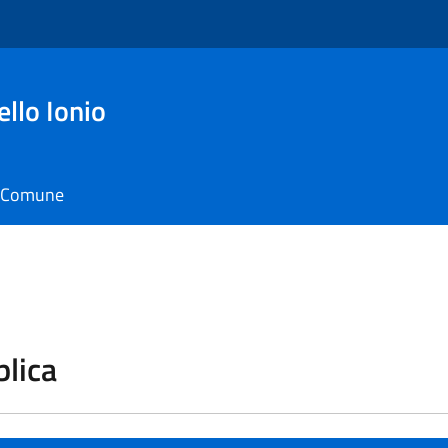
ello Ionio
il Comune
blica