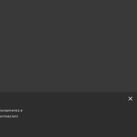
×
nzionamento e
nformazioni