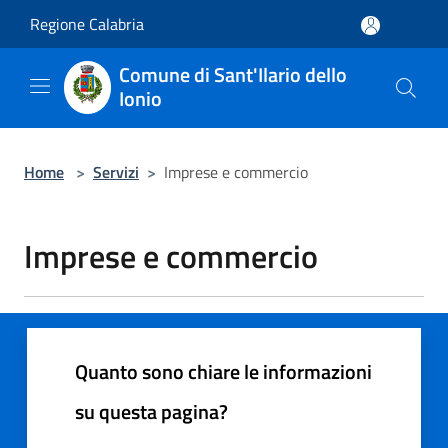
Salta al contenuto principale
Regione Calabria
Comune di Sant'Ilario dello
Ionio
Home
>
Servizi
>
Imprese e commercio
Imprese e commercio
Quanto sono chiare le informazioni
su questa pagina?