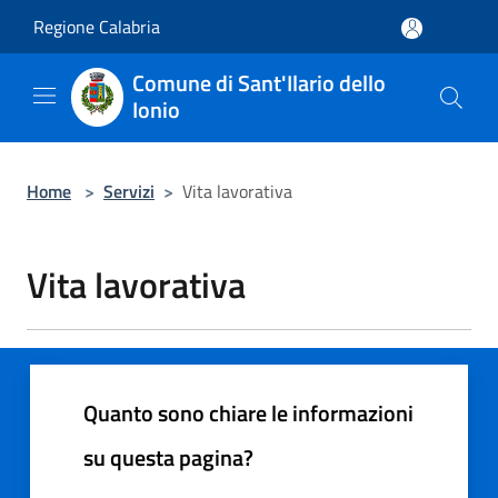
Salta al contenuto principale
Regione Calabria
Comune di Sant'Ilario dello
Ionio
Home
>
Servizi
>
Vita lavorativa
Vita lavorativa
Quanto sono chiare le informazioni
su questa pagina?