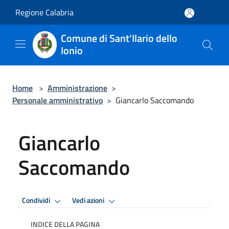
Salta al contenuto principale
Regione Calabria
Comune di Sant'Ilario dello
Ionio
Home
>
Amministrazione
>
Personale amministrativo
>
Giancarlo Saccomando
Giancarlo
Saccomando
Condividi
Vedi azioni
INDICE DELLA PAGINA