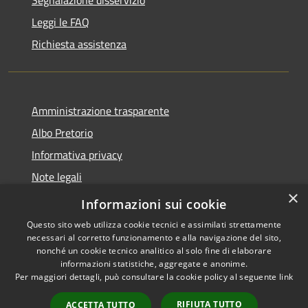
Leggi le FAQ
Richiesta assistenza
Amministrazione trasparente
Albo Pretorio
Informativa privacy
Note legali
×
Dichiarazione di accessibilità
Informazioni sui cookie
Questo sito web utilizza cookie tecnici e assimilati strettamente
necessari al corretto funzionamento e alla navigazione del sito,
nonché un cookie tecnico analitico al solo fine di elaborare
informazioni statistiche, aggregate e anonime.
RSS
Copyright © 2026 • Comune di
Per maggiori dettagli, può consultare la cookie policy al seguente
link
Accessibilità
Sant'Ilario dello Ionio •
Privacy
Municipium
Powered by
•
RIFIUTA TUTTO
ACCETTA TUTTO