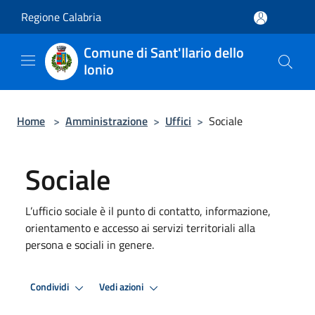
Salta al contenuto principale
Regione Calabria
Comune di Sant'Ilario dello
Ionio
Home
>
Amministrazione
>
Uffici
>
Sociale
Sociale
L’ufficio sociale è il punto di contatto, informazione,
orientamento e accesso ai servizi territoriali alla
persona e sociali in genere.
Condividi
Vedi azioni