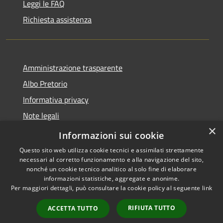
Leggi le FAQ
Richiesta assistenza
Amministrazione trasparente
Albo Pretorio
Informativa privacy
Note legali
×
Dichiarazione di accessibilità
Informazioni sui cookie
Questo sito web utilizza cookie tecnici e assimilati strettamente
necessari al corretto funzionamento e alla navigazione del sito,
nonché un cookie tecnico analitico al solo fine di elaborare
informazioni statistiche, aggregate e anonime.
RSS
Copyright © 2026 • Comune di
Per maggiori dettagli, può consultare la cookie policy al seguente
link
Accessibilità
Sant'Ilario dello Ionio •
Privacy
Municipium
Powered by
•
RIFIUTA TUTTO
ACCETTA TUTTO
Cookie
Accesso redazione