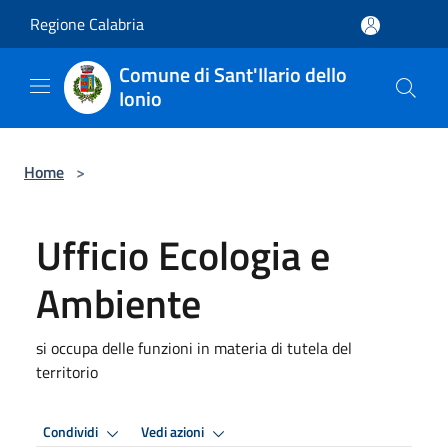
Salta al contenuto principale
Regione Calabria
Comune di Sant'Ilario dello
Ionio
Home
>
Ufficio Ecologia e
Ambiente
si occupa delle funzioni in materia di tutela del
territorio
Condividi
Vedi azioni