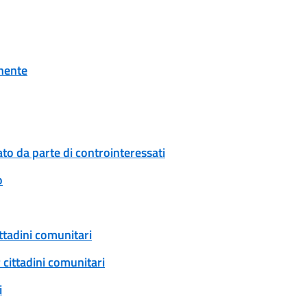
onente
to da parte di controinteressati
o
ittadini comunitari
 cittadini comunitari
i