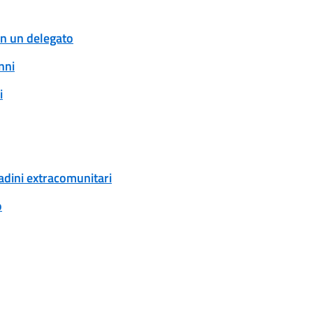
con un delegato
nni
i
tadini extracomunitari
o