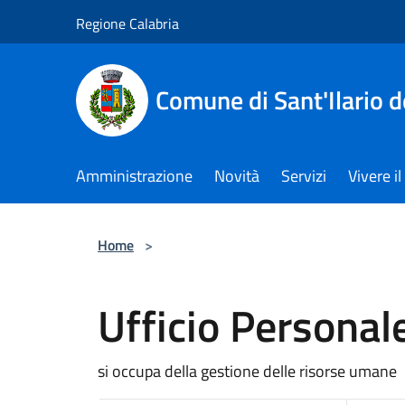
Salta al contenuto principale
Regione Calabria
Comune di Sant'Ilario d
Amministrazione
Novità
Servizi
Vivere 
Home
>
Ufficio Personal
si occupa della gestione delle risorse umane