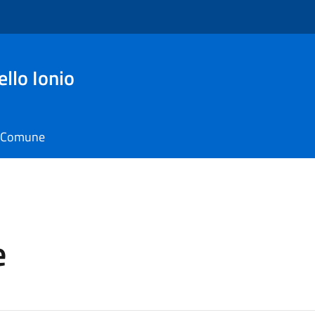
ello Ionio
il Comune
e