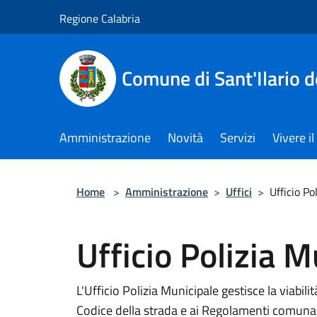
Salta al contenuto principale
Regione Calabria
Comune di Sant'Ilario d
Amministrazione
Novità
Servizi
Vivere 
Home
>
Amministrazione
>
Uffici
>
Ufficio Po
Ufficio Polizia M
L'Ufficio Polizia Municipale gestisce la viabilit
Codice della strada e ai Regolamenti comunal