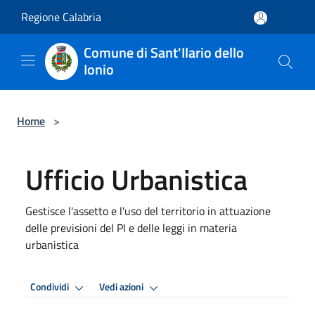
Salta al contenuto principale
Regione Calabria
Comune di Sant'Ilario dello
Ionio
Home
>
Ufficio Urbanistica
Gestisce l'assetto e l'uso del territorio in attuazione
delle previsioni del PI e delle leggi in materia
urbanistica
Condividi
Vedi azioni