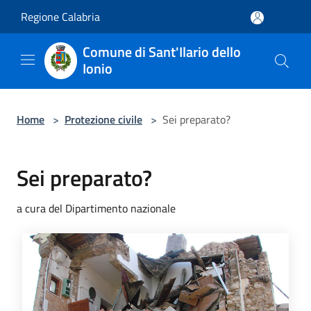
Salta al contenuto principale
Regione Calabria
Comune di Sant'Ilario dello
Ionio
Home
>
Protezione civile
>
Sei preparato?
Sei preparato?
a cura del Dipartimento nazionale