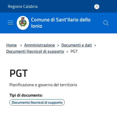
Salta al contenuto principale
Regione Calabria
Comune di Sant'Ilario dello
Ionio
Home
>
Amministrazione
>
Documenti e dati
>
Documenti (tecnico) di supporto
>
PGT
PGT
Pianificazione e governo del territiorio
Tipi di documento
:
Documento (tecnico) di supporto