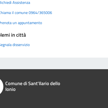
Richiedi Assistenza
Chiama il comune 0964/365006
Prenota un appuntamento
lemi in città
Segnala disservizio
Comune di Sant'Ilario dello
Ionio