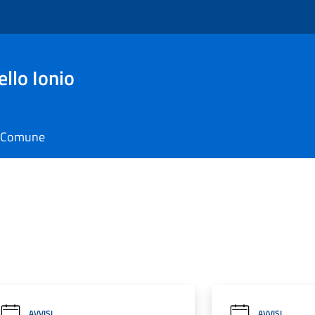
ello Ionio
il Comune
AVVISI
AVVISI