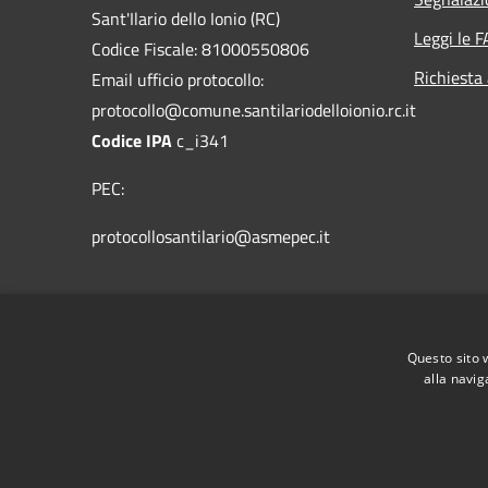
Sant'Ilario dello Ionio (RC)
Leggi le 
Codice Fiscale: 81000550806
Richiesta
Email ufficio protocollo:
protocollo@comune.santilariodelloionio.rc.it
Codice IPA
c_i341
PEC:
protocollosantilario@asmepec.it
Centralino Unico: 0964/365006 - Fax:
0964/365412
Questo sito 
alla navig
RSS
Accessibilità
Privacy
Cookie
Mappa de