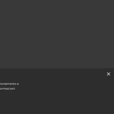
×
nzionamento e
nformazioni
Municipium
Accesso
ant'Ilario dello Ionio • Powered by
•