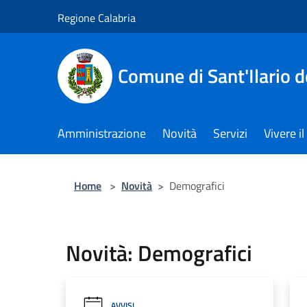
Salta al contenuto principale
Regione Calabria
Comune di Sant'Ilario d
Amministrazione
Novità
Servizi
Vivere 
Home
>
Novità
>
Demografici
Novità: Demografici
AVVISI