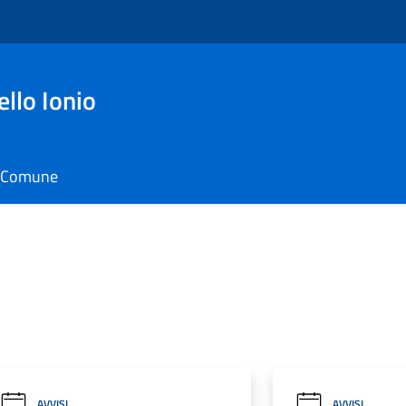
ello Ionio
il Comune
AVVISI
AVVISI