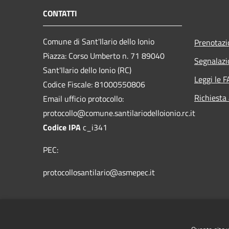
CONTATTI
Comune di Sant'Ilario dello Ionio
Prenotaz
Piazza: Corso Umberto n. 71 89040
Segnalazi
Sant'Ilario dello Ionio (RC)
Leggi le 
Codice Fiscale: 81000550806
Richiesta
Email ufficio protocollo:
protocollo@comune.santilariodelloionio.rc.it
Codice IPA
c_i341
PEC:
protocollosantilario@asmepec.it
Centralino Unico: 0964/365006 - Fax:
0964/365412