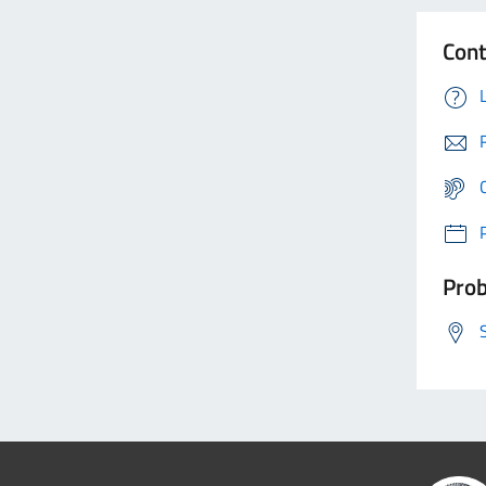
Cont
Prob