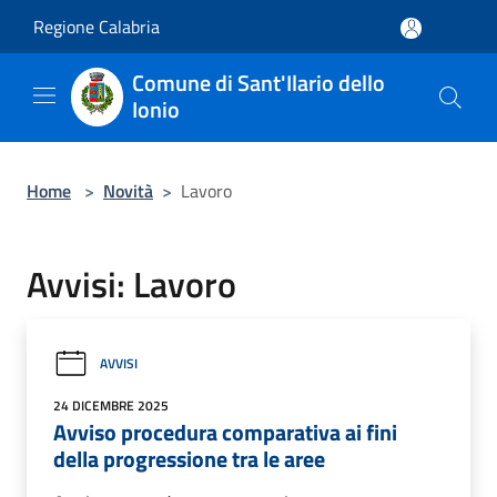
Salta al contenuto principale
Regione Calabria
Comune di Sant'Ilario dello
Ionio
Home
>
Novità
>
Lavoro
Avvisi: Lavoro
AVVISI
24 DICEMBRE 2025
Avviso procedura comparativa ai fini
della progressione tra le aree