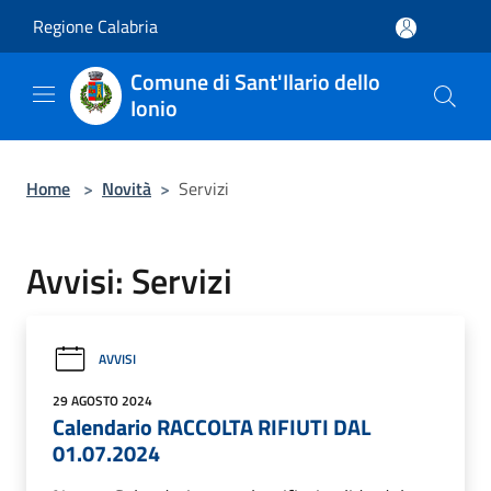
Salta al contenuto principale
Regione Calabria
Comune di Sant'Ilario dello
Ionio
Home
>
Novità
>
Servizi
Avvisi: Servizi
AVVISI
29 AGOSTO 2024
Calendario RACCOLTA RIFIUTI DAL
01.07.2024